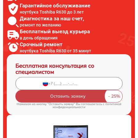
Гарантийное обслуживание
ноутбука Toshiba R630 до 3 лет
Диагностика за наш счет,
ремонт по желанию
Бесплатный выезд курьера
в день обращения
Срочный ремонт
ноутбука Toshiba R630 от 35 минут
Бесплатная консультация со
специалистом
Оставить заявку
Нажимая на кнопку "Оставить заявку" Вы соглашаетесь c
политикой
конфиденциальности